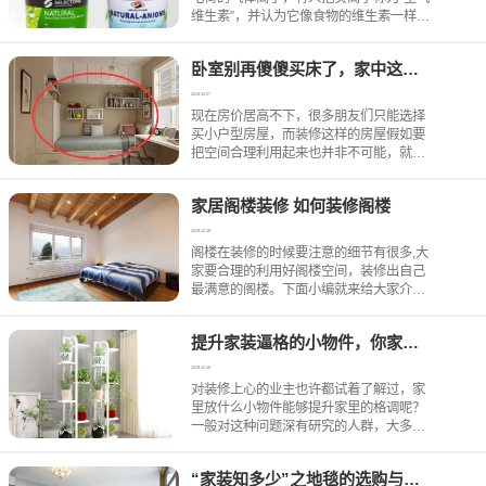
7月17日报销来了：小朋友的暑期班、旅
维生素”，并认为它像食物的维生素一样，
游费欣绿康报销2000元，欣绿康暑期活...
对人体及其他生物的生命活动有着十分重
要的影响，有的甚至认为空气负离子与长
卧室别再傻傻买床了，家中这样设计比床可实用多了
寿有关，称它为“长寿素”。净化空气，负离
子本身带有负电荷
2019-12-27
现在房价居高不下，很多朋友们只能选择
买小户型房屋，而装修这样的房屋假如要
把空间合理利用起来也并非不可能，就拿
小户型的卧室装修来讲，床这种特别占地
方的家具就不用买了，您可能要问我那怎
家居阁楼装修 如何装修阁楼
么睡觉啊，其实大家定制一套榻榻米就比
床要强几倍。卧室别再傻傻
2019-12-19
阁楼在装修的时候要注意的细节有很多,大
家要合理的利用好阁楼空间，装修出自己
最满意的阁楼。下面小编就来给大家介绍
一下家居阁楼装修怎么去装修阁楼。阁楼
装修要注意尽量不要破坏阁楼的原有结
提升家装逼格的小物件，你家有几样？
构，比如做吊顶时，不一定要用整块石膏
板，可以把石膏板钻孔或切
2019-12-16
对装修上心的业主也许都试着了解过，家
里放什么小物件能够提升家里的格调呢？
一般对这种问题深有研究的人群，大多都
对“美”有着无尽的追求，他们向往精致的生
活，所以愿意用精致的小物件来装饰自己
“家装知多少”之地毯的选购与注意事项
家，这无疑是一种对生活热爱的体现。今