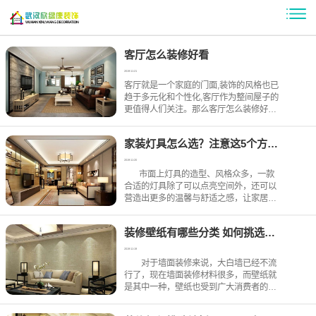
客厅怎么装修好看
2019-11-21
客厅就是一个家庭的门面,装饰的风格也已
趋于多元化和个性化,客厅作为整间屋子的
更值得人们关注。那么客厅怎么装修好看?
我们应该如何让自己的客厅看上去有设计
感和档次,大气又时尚? 客厅装修可谓是
家装灯具怎么选？注意这5个方面，让你的家好看又亮堂
2019-11-20
市面上灯具的造型、风格众多，一款
合适的灯具除了可以点亮空间外，还可以
营造出更多的温馨与舒适之感，让家居生
活更美好。因此，在家装过程中，灯具的
选择是至关重要的，无论是客厅、卧室还
装修壁纸有哪些分类 如何挑选装修壁纸
是厨房、书
2019-11-19
对于墙面装修来说，大白墙已经不流
行了，现在墙面装修材料很多，而壁纸就
是其中一种，壁纸也受到广大消费者的喜
欢。那么装修壁纸有哪些分类、如何挑选
装修壁纸呢？有需要的亲们可以来看看！