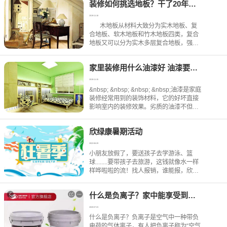
装修如何挑选地板？干了20年老师傅告诉你
装修壁纸
2019-11-18
木地板从材料大致分为实木地板、复
合地板、软木地板和竹木地板四类，复合
地板又可以分为实木多层复合地板，强化
复合地板两种。以下主要给大家介绍家装
常用三种地板，实木地板、实木复合地
家里装修用什么油漆好 油漆要怎么选购
板、强化地板
2019-11-15
&nbsp; &nbsp; &nbsp; &nbsp;油漆是家庭
装修经常用到的装饰材料，它的好坏直接
影响室内的装修效果。劣质的油漆不但容
易出现漆膜发花、开裂等情况，还会造成
装修污染影响家人的身体健康。那么有朋
欣绿康暑期活动
友问，家里装修用什么油漆好？油漆
2022-06-29
小朋友放假了，要送孩子去学游泳、篮
球........要带孩子去旅游，这钱就像水一样
样哗啦啦的流！找人报销，谁能报，欣绿
康装饰，这........真的！&gt;2022年已过半
&lt;即将进入装修高峰期，想要年前搬进新
什么是负离子？家中能享受到负离子吗？
家？这到处都要花钱，这怎么省钱？欣绿
康暑期活动第一期7月1日—7月8日报销来
2020-07-23
了：小朋友的暑期班、旅游费欣绿康报销
什么是负离子？负离子是空气中一种带负
3000元，欣绿康暑期活动第二期7月9日—
电荷的气体离子，有人把负离子称为“空气