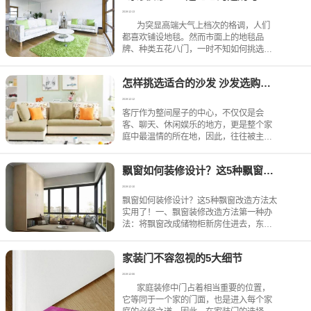
天小编也为大家整理了
2019-12-13
为突显高端大气上档次的格调，人们
都喜欢铺设地毯。然而市面上的地毯品
牌、种类五花八门，一时不知如何挑选；
买到家中又苦于欠缺保养知识，糟蹋了好
东西。下面小编就来为大家总结一些实用
怎样挑选适合的沙发 沙发选购小技巧
方法，希望可
2019-12-12
客厅作为整间屋子的中心，不仅仅是会
客、聊天、休闲娱乐的地方，更是整个家
庭中最温情的所在地，因此，往往被主人
列为重中之重。从选材、设计、风格搭
配，都充分体现主人的品位和意境。而沙
飘窗如何装修设计？这5种飘窗改造方法太实用了！
发更是整个客厅的灵魂所在，所以在装修
时，我们就在思考，客厅要买怎
2019-12-10
飘窗如何装修设计？这5种飘窗改造方法太
实用了！一、飘窗装修改造方法第一种办
法：将飘窗改成储物柜新房住进去，东西
越买越多，你就知道有多少需要收纳空间
了，将飘窗改成储物柜，不仅有很好的收
家装门不容忽视的5大细节
纳效果，还能保留飘窗休闲的作用。不仅
能合理利用空间，闲时时
2019-12-06
家庭装修中门占着相当重要的位置，
它等同于一个家的门面，也是进入每个家