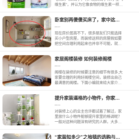
7月17日报销来了：小朋友的暑期班、旅
维生素”，并认为它像食物的维生素一样，
游费欣绿康报销2000元，欣绿康暑期活...
对人体及其他生物的生命活动有着十分重
要的影响，有的甚至认为空气负离子与长
卧室别再傻傻买床了，家中这样设计比床可实用多了
寿有关，称它为“长寿素”。净化空气，负离
子本身带有负电荷
2019-12-27
现在房价居高不下，很多朋友们只能选择
买小户型房屋，而装修这样的房屋假如要
把空间合理利用起来也并非不可能，就拿
小户型的卧室装修来讲，床这种特别占地
方的家具就不用买了，您可能要问我那怎
家居阁楼装修 如何装修阁楼
么睡觉啊，其实大家定制一套榻榻米就比
床要强几倍。卧室别再傻傻
2019-12-19
阁楼在装修的时候要注意的细节有很多,大
家要合理的利用好阁楼空间，装修出自己
最满意的阁楼。下面小编就来给大家介绍
一下家居阁楼装修怎么去装修阁楼。阁楼
装修要注意尽量不要破坏阁楼的原有结
提升家装逼格的小物件，你家有几样？
构，比如做吊顶时，不一定要用整块石膏
板，可以把石膏板钻孔或切
2019-12-16
对装修上心的业主也许都试着了解过，家
里放什么小物件能够提升家里的格调呢？
一般对这种问题深有研究的人群，大多都
对“美”有着无尽的追求，他们向往精致的生
活，所以愿意用精致的小物件来装饰自己
“家装知多少”之地毯的选购与注意事项
家，这无疑是一种对生活热爱的体现。今