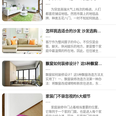
天小编也为大家整理了
2019-12-13
为突显高端大气上档次的格调，人们
都喜欢铺设地毯。然而市面上的地毯品
牌、种类五花八门，一时不知如何挑选；
买到家中又苦于欠缺保养知识，糟蹋了好
东西。下面小编就来为大家总结一些实用
怎样挑选适合的沙发 沙发选购小技巧
方法，希望可
2019-12-12
客厅作为整间屋子的中心，不仅仅是会
客、聊天、休闲娱乐的地方，更是整个家
庭中最温情的所在地，因此，往往被主人
列为重中之重。从选材、设计、风格搭
配，都充分体现主人的品位和意境。而沙
飘窗如何装修设计？这5种飘窗改造方法太实用了！
发更是整个客厅的灵魂所在，所以在装修
时，我们就在思考，客厅要买怎
2019-12-10
飘窗如何装修设计？这5种飘窗改造方法太
实用了！一、飘窗装修改造方法第一种办
法：将飘窗改成储物柜新房住进去，东西
越买越多，你就知道有多少需要收纳空间
了，将飘窗改成储物柜，不仅有很好的收
家装门不容忽视的5大细节
纳效果，还能保留飘窗休闲的作用。不仅
能合理利用空间，闲时时
2019-12-06
家庭装修中门占着相当重要的位置，
它等同于一个家的门面，也是进入每个家