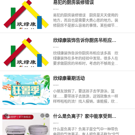
易犯的厨房装修错误
还是建材挥发，都非常适合。2、湿度
2017-12-14
易犯的厨房装修错误 厨房是天天使用的
地方，而且也是需要大费心思的地方。装
修厨房不是那么容易的事情，某些细节没
有把握好，让我们今后的生活中使用非常
不便。这里欣绿康装饰给大家一些提醒，
欣绿康装饰告诉你厨房吊柜应该多高
不要忽略这几个地方。 基本上只要在
工作，厨房就会产生大量的
2017-12-14
欣绿康装饰告诉你厨房吊柜应该多高 欣
绿康装饰在多年的经验中发现，很多人在
要求做厨房的吊柜时，考虑的不够周全，
后续的使用带来了很多困扰，下面青山装
修公司就告诉你，厨房吊柜应该多
欣绿康暑期活动
高。 厨房的家具设备选购以及安置都
应该以实用为主，这样才能方便我
2022-06-29
小朋友放假了，要送孩子去学游泳、篮
球........要带孩子去旅游，这钱就像水一样
样哗啦啦的流！找人报销，谁能报，欣绿
康装饰，这........真的！&gt;2022年已过半
&lt;即将进入装修高峰期，想要年前搬进新
什么是负离子？家中能享受到负离子吗？
家？这到处都要花钱，这怎么省钱？欣绿
康暑期活动第一期7月1日—7月8日报销来
2020-07-23
了：小朋友的暑期班、旅游费欣绿康报销
什么是负离子？负离子是空气中一种带负
3000元，欣绿康暑期活动第二期7月9日—
电荷的气体离子，有人把负离子称为“空气