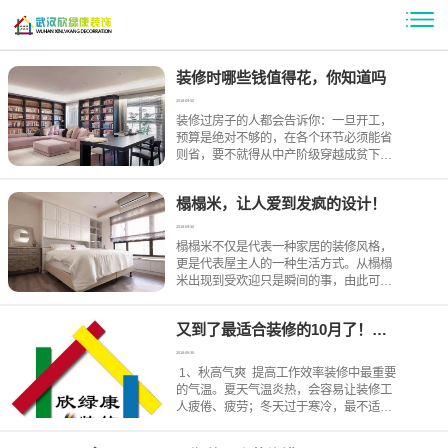
装修时哪些钱值得花，你知道吗
2018-09-30
装修过房子的人都会告诉你：一旦开工，
预算是绝对不够的，在各个环节必须能省
则省，要不就得从中产阶级穿越成贫下中
农。但是，为了保证居住质量，有的钱是
万万不能省的。网友们关于他们装修时花
榻榻米，让人爱到发疯的设计！
得最值的钱，大家的共同认识是，在勤俭
节约的基础上，为了保证居
2018-09-30
榻榻米不仅是代表一种家居的装修风格，
更是代表屋主人的一种生活方式。从榻榻
米出现到受欢迎只是瞬间的事，由此可见
它的方便实用性。那榻榻米究竟在家庭中
占着什么的空间呢？下面跟随小编一起看
又到了最适合装修的10月了！请抓紧时间
看吧~
2018-09-30
1、秋高气爽 提高工作效率装修中最重要
的气温。夏天气温炎热，会容易让装修工
人疲倦、疲劳；冬天过于寒冷，最不适合
装修。十月，是一个气温刚刚好的时候，
不冷不热，不论对于装修工人提高效率，