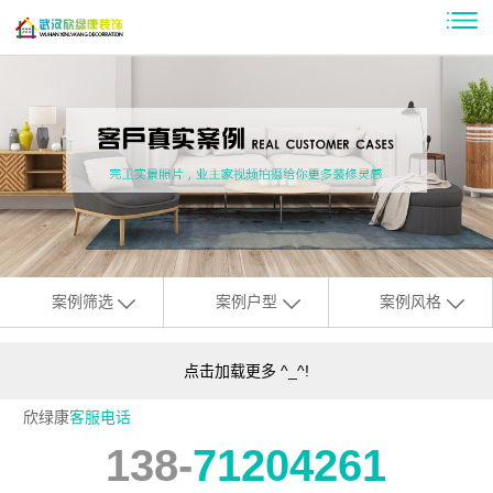
案例筛选
案例户型
案例风格
点击加载更多 ^_^!
欣绿康
客服电话
138-
71204261